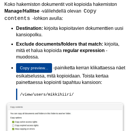
Koko hakemiston dokumentit voit kopioida hakemiston
Copy
Manage
/
Hallitse
-välilehdellä olevan
contents
-lohkon avulla:
Destination:
kirjoita kopioitavien dokumenttien uusi
kansiopolku.
Exclude documents/folders that match:
kirjoita,
mitä et halua kopioida
regular expression
-
muodossa.
-painiketta kerran klikattaessa näet
Copy preview...
esikatselussa, mitä kopioidaan. Toista kertaa
painettaessa kopiointi tapahtuu kansioon:
/view/users/mikkihiiri/