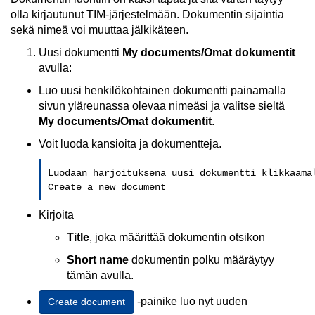
olla kirjautunut TIM-järjestelmään. Dokumentin sijaintia
sekä nimeä voi muuttaa jälkikäteen.
Uusi dokumentti
My documents/Omat dokumentit
avulla:
Luo uusi henkilökohtainen dokumentti painamalla
sivun yläreunassa olevaa nimeäsi ja valitse sieltä
My documents/Omat dokumentit
.
Voit luoda kansioita ja dokumentteja.
Luodaan harjoituksena uusi dokumentti klikkaamal
Create a new document
Kirjoita
Title
, joka määrittää dokumentin otsikon
Short name
dokumentin polku määräytyy
tämän avulla.
-painike luo nyt uuden
Create document