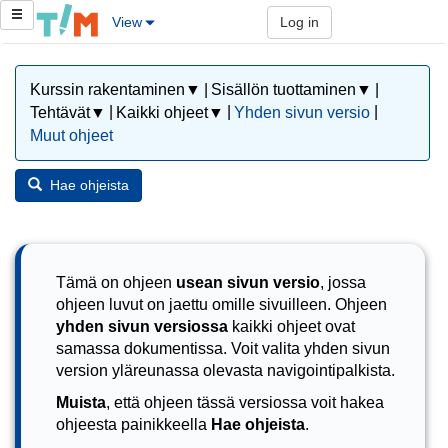
View
Log in
|
|
Kurssin rakentaminen▼
Sisällön tuottaminen▼
|
|
|
Tehtävät▼
Kaikki ohjeet▼
Yhden sivun versio
Muut ohjeet
Hae ohjeista
Tämä on ohjeen
usean sivun versio
, jossa
ohjeen luvut on jaettu omille sivuilleen. Ohjeen
yhden sivun versiossa
kaikki ohjeet ovat
samassa dokumentissa. Voit valita yhden sivun
version yläreunassa olevasta navigointipalkista.
Muista
, että ohjeen tässä versiossa voit hakea
ohjeesta painikkeella
Hae ohjeista
.