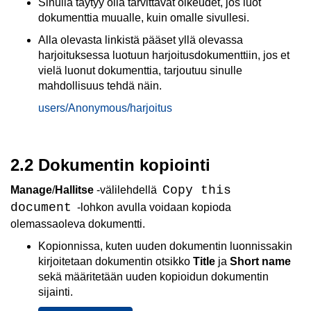
Sinulla täytyy olla tarvittavat oikeudet, jos luot
dokumenttia muualle, kuin omalle sivullesi.
Alla olevasta linkistä pääset yllä olevassa
harjoituksessa luotuun harjoitusdokumenttiin, jos et
vielä luonut dokumenttia, tarjoutuu sinulle
mahdollisuus tehdä näin.
users/Anonymous/harjoitus
2.2 Dokumentin kopiointi
Copy this
Manage
/
Hallitse
-välilehdellä
document
-lohkon avulla voidaan kopioda
olemassaoleva dokumentti.
Kopionnissa, kuten uuden dokumentin luonnissakin
kirjoitetaan dokumentin otsikko
Title
ja
Short name
sekä määritetään uuden kopioidun dokumentin
sijainti.