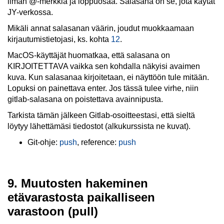
ilman @-merkkiä ja loppuosaa. Salasana on se, jota käytät
JY-verkossa.
Mikäli annat salasanan väärin, joudut muokkaamaan
kirjautumistietojasi, ks. kohta
12
.
MacOS-käyttäjät huomatkaa, että salasana on
KIRJOITETTAVA vaikka sen kohdalla näkyisi avaimen
kuva. Kun salasanaa kirjoitetaan, ei näyttöön tule mitään.
Lopuksi on painettava enter. Jos tässä tulee virhe, niin
gitlab-salasana on poistettava avainnipusta.
Tarkista tämän jälkeen Gitlab-osoitteestasi, että sieltä
löytyy lähettämäsi tiedostot (alkukurssista ne kuvat).
Git-ohje:
push
, reference:
push
9. Muutosten hakeminen
etävarastosta paikalliseen
varastoon (pull)