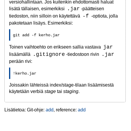
versiohallintaan. Jos kuitenkin ehdottomasti haluat
.jar
lisätä tällaisen, esimerkiksi
-päätteisen
-f
tiedoston, niin silloin on käytettävä
-optiota, jolla
pakotetaan lisäys. Esimerkiksi:
git add -f kerho.jar
jar
Toinen vaihtoehto on erikseen sallia vastava
.gitignore
.jar
lisäämällä
-tiedostoon rivin
perään rivi:
!kerho.jar
Joissakin lähteissä index/stage-tilaan lisäämisestä
käytetään verbiä
stage
tai
staging
.
Lisätietoa: Git-ohje:
add
, reference:
add