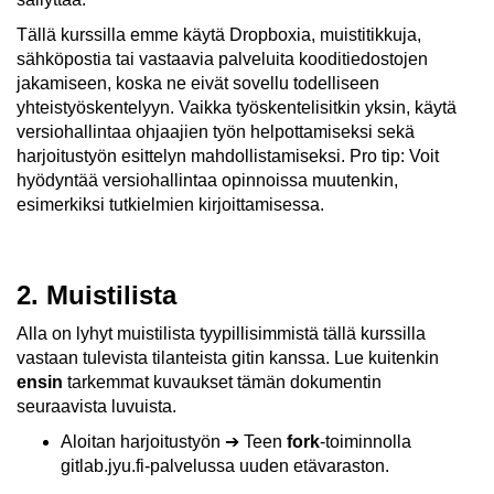
Tällä kurssilla emme käytä Dropboxia, muistitikkuja,
sähköpostia tai vastaavia palveluita kooditiedostojen
jakamiseen, koska ne eivät sovellu todelliseen
yhteistyöskentelyyn. Vaikka työskentelisitkin yksin, käytä
versiohallintaa ohjaajien työn helpottamiseksi sekä
harjoitustyön esittelyn mahdollistamiseksi. Pro tip: Voit
hyödyntää versiohallintaa opinnoissa muutenkin,
esimerkiksi tutkielmien kirjoittamisessa.
2. Muistilista
Alla on lyhyt muistilista tyypillisimmistä tällä kurssilla
vastaan tulevista tilanteista gitin kanssa. Lue kuitenkin
ensin
tarkemmat kuvaukset tämän dokumentin
seuraavista luvuista.
Aloitan harjoitustyön ➔ Teen
fork
-toiminnolla
gitlab.jyu.fi-palvelussa uuden etävaraston.