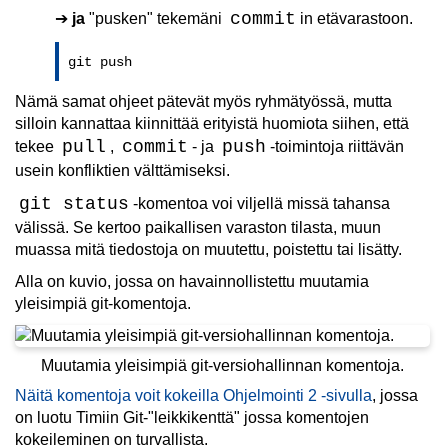
commit
➔
ja
"pusken" tekemäni
in etävarastoon.
git push
Nämä samat ohjeet pätevät myös ryhmätyössä, mutta
silloin kannattaa kiinnittää erityistä huomiota siihen, että
pull
commit
push
tekee
,
- ja
-toimintoja riittävän
usein konfliktien välttämiseksi.
git status
-komentoa voi viljellä missä tahansa
välissä. Se kertoo paikallisen varaston tilasta, muun
muassa mitä tiedostoja on muutettu, poistettu tai lisätty.
Alla on kuvio, jossa on havainnollistettu muutamia
yleisimpiä git-komentoja.
Muutamia yleisimpiä git-versiohallinnan komentoja.
Näitä komentoja voit kokeilla Ohjelmointi 2 -sivulla
, jossa
on luotu Timiin Git-"leikkikenttä" jossa komentojen
kokeileminen on turvallista.