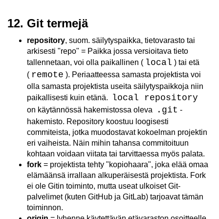
12. Git termejä
repository
, suom. säilytyspaikka, tietovarasto tai
arkisesti "repo" = Paikka jossa versioitava tieto
local
tallennetaan, voi olla paikallinen (
) tai etä
remote
(
). Periaatteessa samasta projektista voi
olla samasta projektista useita säilytyspaikkoja niin
local repository
paikallisesti kuin etänä.
.git
on käytännössä hakemistossa oleva
-
hakemisto. Repository koostuu loogisesti
commiteista, jotka muodostavat kokoelman projektin
eri vaiheista. Näin mihin tahansa commitoituun
kohtaan voidaan viitata tai tarvittaessa myös palata.
fork
= projektista tehty "kopiohaara", joka elää omaa
elämäänsä irrallaan alkuperäisestä projektista. Fork
ei ole Gitin toiminto, mutta useat ulkoiset Git-
palvelimet (kuten GitHub ja GitLab) tarjoavat tämän
toiminnon.
origin
= lyhenne käytettävän etävaraston osoitteelle