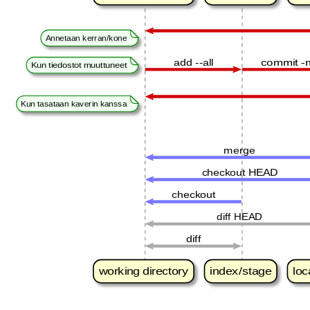
Annetaan kerran/kone
add --all
commit -
Kun tiedostot muuttuneet
Kun tasataan kaverin kanssa
merge
checkout HEAD
checkout
diff HEAD
diff
working directory
index/stage
loc