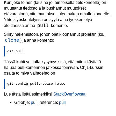
Kun joku toinen (tai sinä jollain toisella tietokoneella) on
muuttanut tiedostoja ja pushannut muutokset
etävarastoon, niin muutokset tulee hakea omalle koneelle.
Yhteistyöskentelyssä on syytä aina työskentelyä
pull
aloittaessa antaa
-komento.
Siirry hakemistoon, johon olet kloonannut projektin (ks.
clone
) ja anna komento:
git pull
Tässä kohti voi tulla kysymys siitä, että miten käyttäjä
haluaa pull-komennon jatkossa toimivan. Ohj1-kurssin
osalta toimiva vaihtoehto on
git config pull.rebase false
Lue tästä lisää esimerkiksi
StackOverflowsta
.
Git-ohje:
pull
, reference:
pull