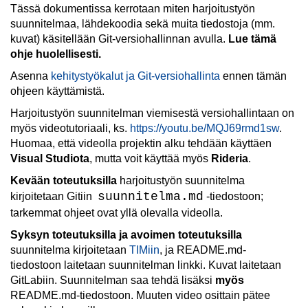
Tässä dokumentissa kerrotaan miten harjoitustyön
suunnitelmaa, lähdekoodia sekä muita tiedostoja (mm.
kuvat) käsitellään Git-versiohallinnan avulla.
Lue tämä
ohje huolellisesti.
Asenna
kehitystyökalut ja Git-versiohallinta
ennen tämän
ohjeen käyttämistä.
Harjoitustyön suunnitelman viemisestä versiohallintaan on
myös videotutoriaali, ks.
https://youtu.be/MQJ69rmd1sw
.
Huomaa, että videolla projektin alku tehdään käyttäen
Visual Studiota
, mutta voit käyttää myös
Rideria
.
Kevään toteutuksilla
harjoitustyön suunnitelma
suunnitelma.md
kirjoitetaan Gitiin
-tiedostoon;
tarkemmat ohjeet ovat yllä olevalla videolla.
Syksyn toteutuksilla ja avoimen toteutuksilla
suunnitelma kirjoitetaan
TIMiin
, ja README.md-
tiedostoon laitetaan suunnitelman linkki. Kuvat laitetaan
GitLabiin. Suunnitelman saa tehdä lisäksi
myös
README.md-tiedostoon. Muuten video osittain pätee