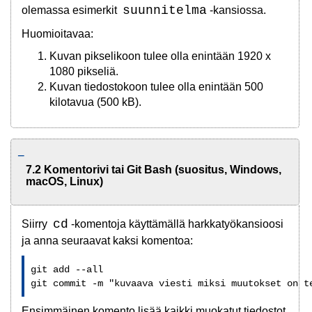
suunnitelma
olemassa esimerkit
-kansiossa.
Huomioitavaa:
Kuvan pikselikoon tulee olla enintään 1920 x
1080 pikseliä.
Kuvan tiedostokoon tulee olla enintään 500
kilotavua (500 kB).
7.2 Komentorivi tai Git Bash (suositus, Windows,
macOS, Linux)
cd
Siirry
-komentoja käyttämällä harkkatyökansioosi
ja anna seuraavat kaksi komentoa:
git add --all 

git commit -m "kuvaava viesti miksi muutokset on t
Ensimmäinen komento lisää kaikki muokatut tiedostot