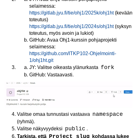
selaimessa:
https://gitlab.jyu.fi/tie/ohj1/2025k/ohj1ht
(kevään
toteutus)
https://gitlab.jyu.fi/tie/ohj1/2024s/ohj1ht
(syksyn
toteutus, myös avoin ja lukiot)
GitHub: Avaa Ohj1-kurssin pohjaprojekti
selaimessa:
https://github.com/ITKP102-Ohjelmointi-
1/ohj1ht.git
fork
JY: Valitse oikeasta ylänurkasta
GitHub: Vastaavasti.
namespace
Valitse omaa tunnustasi vastaava
(ryhmä).
public
Valitse näkyvyydeksi
.
Project slug
Tarkista, että
kohdassa lukee