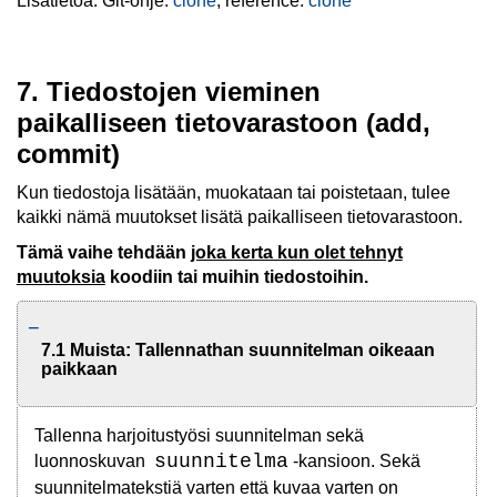
Lisätietoa: Git-ohje:
clone
, reference:
clone
7. Tiedostojen vieminen
paikalliseen tietovarastoon (add,
commit)
Kun tiedostoja lisätään, muokataan tai poistetaan, tulee
kaikki nämä muutokset lisätä paikalliseen tietovarastoon.
Tämä vaihe tehdään
joka kerta kun olet tehnyt
muutoksia
koodiin tai muihin tiedostoihin.
7.1 Muista: Tallennathan suunnitelman oikeaan
paikkaan
Tallenna harjoitustyösi suunnitelman sekä
suunnitelma
luonnoskuvan
-kansioon. Sekä
suunnitelmatekstiä varten että kuvaa varten on