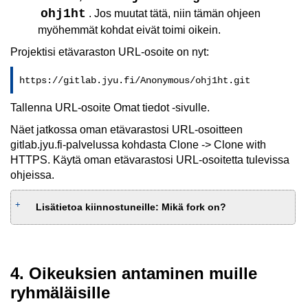
ohj1ht
. Jos muutat tätä, niin tämän ohjeen
myöhemmät kohdat eivät toimi oikein.
Projektisi etävaraston URL-osoite on nyt:
https://gitlab.jyu.fi/Anonymous/ohj1ht.git
Tallenna URL-osoite Omat tiedot -sivulle.
Näet jatkossa oman etävarastosi URL-osoitteen
gitlab.jyu.fi-palvelussa kohdasta Clone -> Clone with
HTTPS. Käytä oman etävarastosi URL-osoitetta tulevissa
ohjeissa.
Lisätietoa kiinnostuneille: Mikä fork on?
4. Oikeuksien antaminen muille
ryhmäläisille