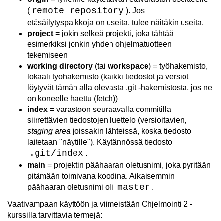
remote repository
(
). Jos
etäsäilytyspaikkoja on useita, tulee näitäkin useita.
project
= jokin selkeä projekti, joka tähtää
esimerkiksi jonkin yhden ohjelmatuotteen
tekemiseen
working directory
(tai
workspace
) = työhakemisto,
lokaali työhakemisto (kaikki tiedostot ja versiot
löytyvät tämän alla olevasta .git -hakemistosta, jos ne
on koneelle haettu (fetch))
index
= varastoon seuraavalla commitilla
siirrettävien tiedostojen luettelo (versioitavien,
staging area
joissakin lähteissä, koska tiedosto
laitetaan "näytille"). Käytännössä tiedosto
.git/index
.
main
= projektin päähaaran oletusnimi, joka pyritään
pitämään toimivana koodina. Aikaisemmin
master
päähaaran oletusnimi oli
.
Vaativampaan käyttöön ja viimeistään Ohjelmointi 2 -
kurssilla tarvittavia termejä: