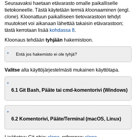
Seuraavaksi haetaan etävarasto omalle paikalliselle
tietokoneelle. Tästä käytetään termiä
kloonaaminen
(engl.
clone
). Kloonattuun paikalliseen tietovarastoon tehdyt
muutokset voi aikanaan lähettää takaisin etävarastoon;
tästä kerrotaan lisää
kohdassa 8
.
Kloonaus tehdään
tyhjään
hakemistoon.
Entä jos hakemisto ei ole tyhjä?
Valitse
alta käyttöjärjestelmästi mukainen käyttötapa.
6.1 Git Bash, Pääte tai cmd-komentorivi (Windows)
6.2 Komentorivi, Pääte/Terminal (macOS, Linux)