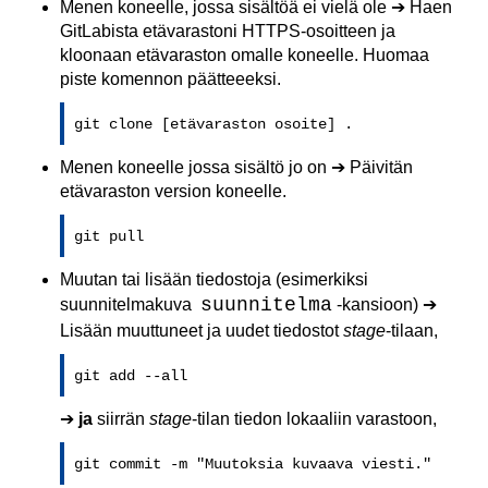
Menen koneelle, jossa sisältöä ei vielä ole ➔ Haen
GitLabista etävarastoni HTTPS-osoitteen ja
kloonaan etävaraston omalle koneelle. Huomaa
piste komennon päätteeeksi.
git clone [etävaraston osoite] .
Menen koneelle jossa sisältö jo on ➔ Päivitän
etävaraston version koneelle.
git pull
Muutan tai lisään tiedostoja (esimerkiksi
suunnitelma
suunnitelmakuva
-kansioon) ➔
Lisään muuttuneet ja uudet tiedostot
stage
-tilaan,
git add --all
➔
ja
siirrän
stage
-tilan tiedon lokaaliin varastoon,
git commit -m "Muutoksia kuvaava viesti."