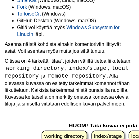
SmartGit
(Windows, Linux, macOS)
Fork
(Windows, macOS)
TortoiseGit
(Windows)
GitHub Desktop (Windows, macOS)
Gitiä voi käyttää myös
Windows Subsystem for
Linuxin
läpi.
Asenna näistä kohdista ainakin komentoriviin liittyvät
asiat. Voit asentaa myös muita jos siltä tuntuu.
Gitissä on 4 tärkeää "tilaa", joiden välillä tietoa liikutetaan:
working directory
index/stage
local
,
,
repository
remote repository
ja
. Alla
olevassa kuvassa on esitetty tärkeimmät komennot tähän
liikutteluun. Kaikista tärkeimmät niistä punaisilla nuolilla.
Kuvassa keltaisella on merkitty omassa koneessa olevia
tiloja ja sinisellä viitataan edellisen kuvan palvelimeen.
HUOM! Tätä kuvaa ei pidä 
working directory
index/stage
loc