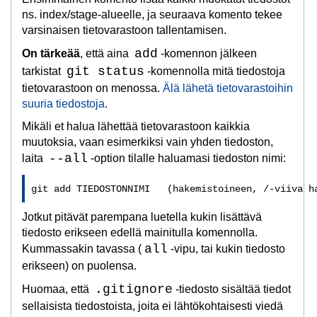
ns. index/stage-alueelle, ja seuraava komento tekee
varsinaisen tietovarastoon tallentamisen.
add
On tärkeää
, että aina
-komennon jälkeen
git status
tarkistat
-komennolla mitä tiedostoja
tietovarastoon on menossa.
Älä lähetä tietovarastoihin
suuria tiedostoja
.
Mikäli et halua lähettää tietovarastoon kaikkia
muutoksia, vaan esimerkiksi vain yhden tiedoston,
--all
laita
-option tilalle haluamasi tiedoston nimi:
git add TIEDOSTONNIMI   (hakemistoineen, /-viiva h
Jotkut pitävät parempana luetella kukin lisättävä
tiedosto erikseen edellä mainitulla komennolla.
all
Kummassakin tavassa (
-vipu, tai kukin tiedosto
erikseen) on puolensa.
.gitignore
Huomaa, että
-tiedosto sisältää tiedot
sellaisista tiedostoista, joita ei lähtökohtaisesti viedä