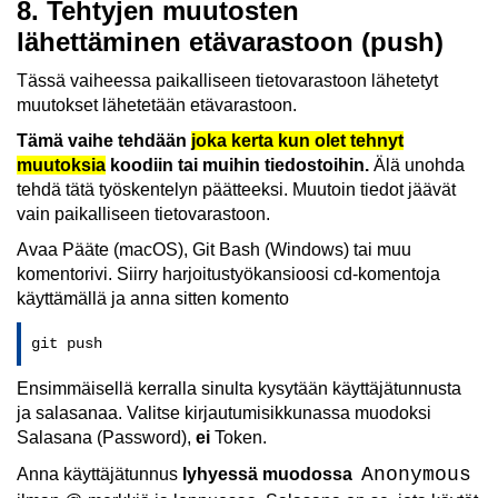
8. Tehtyjen muutosten
lähettäminen etävarastoon (push)
Tässä vaiheessa paikalliseen tietovarastoon lähetetyt
muutokset lähetetään etävarastoon.
Tämä vaihe tehdään
joka kerta kun olet tehnyt
muutoksia
koodiin tai muihin tiedostoihin.
Älä unohda
tehdä tätä työskentelyn päätteeksi. Muutoin tiedot jäävät
vain paikalliseen tietovarastoon.
Avaa Pääte (macOS), Git Bash (Windows) tai muu
komentorivi. Siirry harjoitustyökansioosi cd-komentoja
käyttämällä ja anna sitten komento
git push
Ensimmäisellä kerralla sinulta kysytään käyttäjätunnusta
ja salasanaa. Valitse kirjautumisikkunassa muodoksi
Salasana (Password),
ei
Token.
Anonymous
Anna käyttäjätunnus
lyhyessä muodossa