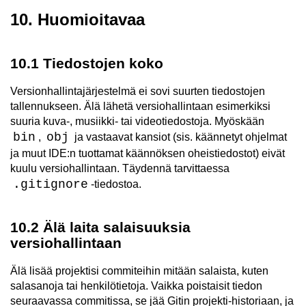
10. Huomioitavaa
10.1 Tiedostojen koko
Versionhallintajärjestelmä ei sovi suurten tiedostojen
tallennukseen. Älä lähetä versiohallintaan esimerkiksi
suuria kuva-, musiikki- tai videotiedostoja. Myöskään
bin
obj
,
ja vastaavat kansiot (sis. käännetyt ohjelmat
ja muut IDE:n tuottamat käännöksen oheistiedostot) eivät
kuulu versiohallintaan. Täydennä tarvittaessa
.gitignore
-tiedostoa.
10.2 Älä laita salaisuuksia
versiohallintaan
Älä lisää projektisi commiteihin mitään salaista, kuten
salasanoja tai henkilötietoja. Vaikka poistaisit tiedon
seuraavassa commitissa, se jää Gitin projekti-historiaan, ja