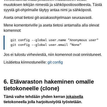
muutoksen tekijän nimestä ja sähköpostiosoitteesta. Tästä
syystä git-ohjelmalle täytyy antaa nimi ja sähköposti.
Aseta omat tietosi git-asiakasohjelmaan seuraavasti.
Mene komentoriville ja aseta tietosi antamalla alla olevat
komennot:
  git config --global user.name "Anonymous user"

  git config --global user.email "None"
Jos ei tulostu virheviestiä, niin komennot ovat onnistuneet.
Lisätietoa kiinnostuneille:
git config
6. Etävaraston hakeminen omalle
tietokoneelle (clone)
Tämä vaihe tehdään yhden kerran
jokaisella
tietokoneella jolla harjoitustyötä työstetään.