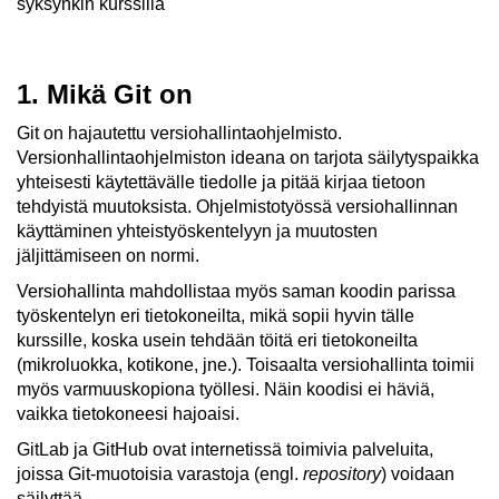
syksynkin kurssilla
1. Mikä Git on
Git on hajautettu versiohallintaohjelmisto.
Versionhallintaohjelmiston ideana on tarjota säilytyspaikka
yhteisesti käytettävälle tiedolle ja pitää kirjaa tietoon
tehdyistä muutoksista. Ohjelmistotyössä versiohallinnan
käyttäminen yhteistyöskentelyyn ja muutosten
jäljittämiseen on normi.
Versiohallinta mahdollistaa myös saman koodin parissa
työskentelyn eri tietokoneilta, mikä sopii hyvin tälle
kurssille, koska usein tehdään töitä eri tietokoneilta
(mikroluokka, kotikone, jne.). Toisaalta versiohallinta toimii
myös varmuuskopiona työllesi. Näin koodisi ei häviä,
vaikka tietokoneesi hajoaisi.
GitLab ja GitHub ovat internetissä toimivia palveluita,
joissa Git-muotoisia varastoja (engl.
repository
) voidaan
säilyttää.