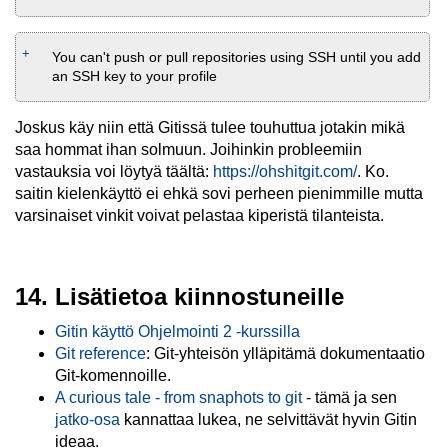
You can't push or pull repositories using SSH until you add
an SSH key to your profile
Joskus käy niin että Gitissä tulee touhuttua jotakin mikä
saa hommat ihan solmuun. Joihinkin probleemiin
vastauksia voi löytyä täältä:
https://ohshitgit.com/
. Ko.
saitin kielenkäyttö ei ehkä sovi perheen pienimmille mutta
varsinaiset vinkit voivat pelastaa kiperistä tilanteista.
14. Lisätietoa kiinnostuneille
Gitin käyttö Ohjelmointi 2 -kurssilla
Git reference
: Git-yhteisön ylläpitämä dokumentaatio
Git-komennoille.
A curious tale - from snaphots to git
- tämä ja sen
jatko-osa
kannattaa lukea, ne selvittävät hyvin Gitin
ideaa.