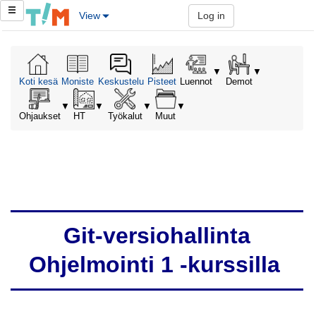
View
Log in
▼
▼
Koti kesä
Moniste
Keskustelu
Pisteet
Luennot
Demot
▼
▼
▼
▼
Ohjaukset
HT
Työkalut
Muut
Git-versiohallinta
Ohjelmointi 1 -kurssilla