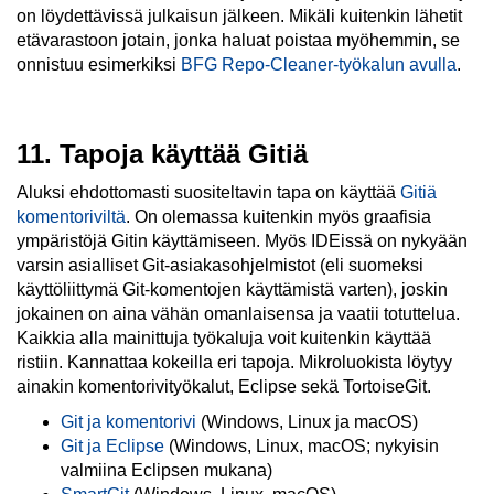
on löydettävissä julkaisun jälkeen. Mikäli kuitenkin lähetit
etävarastoon jotain, jonka haluat poistaa myöhemmin, se
onnistuu esimerkiksi
BFG Repo-Cleaner-työkalun avulla
.
11. Tapoja käyttää Gitiä
Aluksi ehdottomasti suositeltavin tapa on käyttää
Gitiä
komentoriviltä
. On olemassa kuitenkin myös graafisia
ympäristöjä Gitin käyttämiseen. Myös IDEissä on nykyään
varsin asialliset Git-asiakasohjelmistot (eli suomeksi
käyttöliittymä Git-komentojen käyttämistä varten), joskin
jokainen on aina vähän omanlaisensa ja vaatii totuttelua.
Kaikkia alla mainittuja työkaluja voit kuitenkin käyttää
ristiin. Kannattaa kokeilla eri tapoja. Mikroluokista löytyy
ainakin komentorivityökalut, Eclipse sekä TortoiseGit.
Git ja komentorivi
(Windows, Linux ja macOS)
Git ja Eclipse
(Windows, Linux, macOS; nykyisin
valmiina Eclipsen mukana)