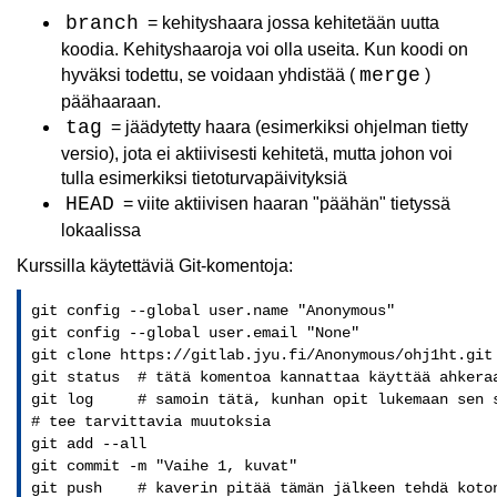
branch
= kehityshaara jossa kehitetään uutta
koodia. Kehityshaaroja voi olla useita. Kun koodi on
merge
hyväksi todettu, se voidaan yhdistää (
)
päähaaraan.
tag
= jäädytetty haara (esimerkiksi ohjelman tietty
versio), jota ei aktiivisesti kehitetä, mutta johon voi
tulla esimerkiksi tietoturvapäivityksiä
HEAD
= viite aktiivisen haaran "päähän" tietyssä
lokaalissa
Kurssilla käytettäviä Git-komentoja:
git config --global user.name "Anonymous"

git config --global user.email "None"    

git clone https://gitlab.jyu.fi/Anonymous/ohj1ht.git 
git status  # tätä komentoa kannattaa käyttää ahkeraa
git log     # samoin tätä, kunhan opit lukemaan sen s
# tee tarvittavia muutoksia

git add --all

git commit -m "Vaihe 1, kuvat"

git push    # kaverin pitää tämän jälkeen tehdä koton