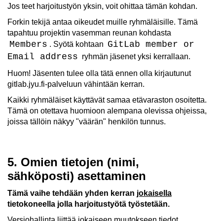
Jos teet harjoitustyön yksin, voit ohittaa tämän kohdan.
Forkin tekijä antaa oikeudet muille ryhmäläisille. Tämä
tapahtuu projektin vasemman reunan kohdasta
Members
GitLab member or
. Syötä kohtaan
Email address
ryhmän jäsenet yksi kerrallaan.
Huom! Jäsenten tulee olla tätä ennen olla kirjautunut
gitlab.jyu.fi-palveluun vähintään kerran.
Kaikki ryhmäläiset käyttävät samaa etävaraston osoitetta.
Tämä on otettava huomioon alempana olevissa ohjeissa,
joissa tällöin näkyy "väärän" henkilön tunnus.
5. Omien tietojen (nimi,
sähköposti) asettaminen
Tämä vaihe tehdään yhden kerran
jokaisella
tietokoneella jolla harjoitustyötä työstetään.
Versiohallinta liittää jokaiseen muutokseen tiedot