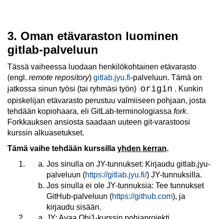
3. Oman etävaraston luominen
gitlab-palveluun
Tässä vaiheessa luodaan henkilökohtainen etävarasto
(engl.
remote repository
)
gitlab.jyu.fi
-palveluun. Tämä on
origin
jatkossa sinun työsi (tai ryhmäsi työn)
. Kunkin
opiskelijan etävarasto perustuu valmiiseen pohjaan, josta
tehdään kopiohaara, eli GitLab-terminologiassa
fork
.
Forkkauksen ansiosta saadaan uuteen git-varastoosi
kurssin alkuasetukset.
Tämä vaihe tehdään kurssilla
yhden kerran
.
Jos sinulla on JY-tunnukset: Kirjaudu gitlab.jyu-
palveluun (
https://gitlab.jyu.fi/
) JY-tunnuksilla.
Jos sinulla ei ole JY-tunnuksia: Tee tunnukset
GitHub-palveluun (
https://github.com
), ja
kirjaudu sisään.
JY: Avaa Ohj1-kurssin pohjaprojekti