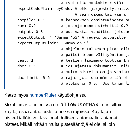
                       # (voi olla montakin riviä)

    expectCodePlain: byCode: # ehkä järjestelytehtävä
                             # vain oikea tai väärä j
    compile: 0.1       # käännöksen onnistumisesta sa
    run: 0.2           # jos ajo menee virheittä 0.2 
    output: 0.8        # out vastaa vaadittua (oletus
    expectOutput: '.*Summa.*5$' # regexp outputille

    expectOutputPlain: 'Summa on 5'

                       # ohjelman tuloksen pitää olla
                       # paitsi lopun välilyöntien ja
    test: 1            # testien läpimeno tuottaa 1 p
    doc: 0.1           # jos ajetaan dokumentit, niin
                       # muita pisteitä on jo vähintä
    doc_limit: 0.5     # raja, jota enemmän pitää oll
                       # oletus on 0.5.  Jos tähän l
Katso myös
numberRuler
käyttöohjeista.
allowUserMax
Mikäli pisterajoittimissa on
, niin silloin
käyttäjä saa antaa pisteitä noissa rajoissa. Käyttäjän
pisteet tällöin voittavat mahdollisen automaatin antamat
pisteet. Mikäli mitään muita pistesääntöjä ei ole, silloin