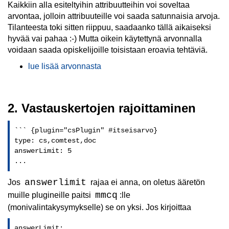
Kaikkiin alla esiteltyihin attribuutteihin voi soveltaa
arvontaa, jolloin attribuuteille voi saada satunnaisia arvoja.
Tilanteesta toki sitten riippuu, saadaanko tällä aikaiseksi
hyvää vai pahaa :-) Mutta oikein käytettynä arvonnalla
voidaan saada opiskelijoille toisistaan eroavia tehtäviä.
lue lisää arvonnasta
2. Vastauskertojen rajoittaminen
``` {plugin="csPlugin" #itseisarvo}

type: cs,comtest,doc

answerLimit: 5

...
answerlimit
Jos
rajaa ei anna, on oletus ääretön
mmcq
muille plugineille paitsi
:lle
(monivalintakysymykselle) se on yksi. Jos kirjoittaa
answerLimit: