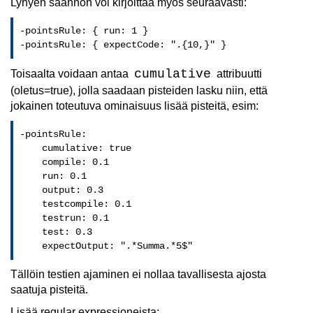
Lyhyen säännön voi kirjoittaa myös seuraavasti:
-pointsRule: { run: 1 }

-pointsRule: { expectCode: ".{10,}" }
cumulative
Toisaalta voidaan antaa
attribuutti
(oletus=true), jolla saadaan pisteiden lasku niin, että
jokainen toteutuva ominaisuus lisää pisteitä, esim:
-pointsRule: 

    cumulative: true

    compile: 0.1

    run: 0.1

    output: 0.3

    testcompile: 0.1

    testrun: 0.1

    test: 0.3

    expectOutput: ".*Summa.*5$"
Tällöin testien ajaminen ei nollaa tavallisesta ajosta
saatuja pisteitä.
Lisää regular expressioneista: