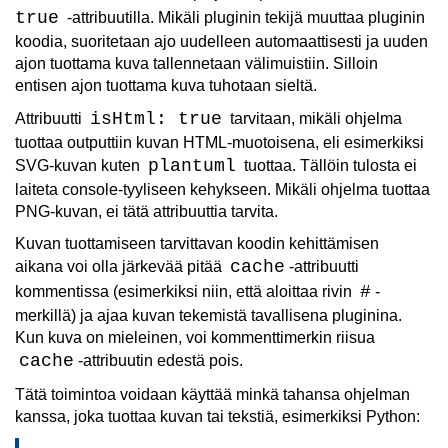
true
-attribuutilla. Mikäli pluginin tekijä muuttaa pluginin
koodia, suoritetaan ajo uudelleen automaattisesti ja uuden
ajon tuottama kuva tallennetaan välimuistiin. Silloin
entisen ajon tuottama kuva tuhotaan sieltä.
isHtml: true
Attribuutti
tarvitaan, mikäli ohjelma
tuottaa outputtiin kuvan HTML-muotoisena, eli esimerkiksi
plantuml
SVG-kuvan kuten
tuottaa. Tällöin tulosta ei
laiteta console-tyyliseen kehykseen. Mikäli ohjelma tuottaa
PNG-kuvan, ei tätä attribuuttia tarvita.
Kuvan tuottamiseen tarvittavan koodin kehittämisen
cache
aikana voi olla järkevää pitää
-attribuutti
#
kommentissa (esimerkiksi niin, että aloittaa rivin
-
merkillä) ja ajaa kuvan tekemistä tavallisena pluginina.
Kun kuva on mieleinen, voi kommenttimerkin riisua
cache
-attribuutin edestä pois.
Tätä toimintoa voidaan käyttää minkä tahansa ohjelman
kanssa, joka tuottaa kuvan tai tekstiä, esimerkiksi Python: