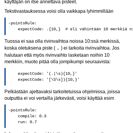
käyttäjän on itse annettava pisteet.
Tekstivastauksessa voisi olla vaikkapa lyhimmillään
-pointsRule:    

    expectCode: .{10,}  # eli vähintään 10 merkkiä n
Tuossa ei saa olla rivinvaihtoa noissa 10:ssä merkissä,
.
koska oletuksena piste (
) ei tarkoita rivinvaihtoa. Jos
halutaan että myös rivinvaihto lasketaan noihin 10
merkkiin, muoto pitää olla jompikumpi seuraavista:
    expectCode: '(.|\s){10,}'  

    expectCode: '[\S\s]){10,}'
Pelkästään ajettavaksi tarkoitetuissa ohjelmissa, joissa
outputtia ei voi vertailla järkevästi, voisi käyttää esim
-pointsRule:    

    compile: 0.3

    run: 0.7