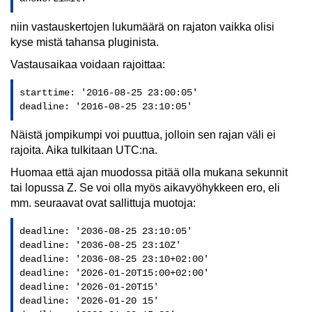
niin vastauskertojen lukumäärä on rajaton vaikka olisi
kyse mistä tahansa pluginista.
Vastausaikaa voidaan rajoittaa:
starttime: '2016-08-25 23:00:05'

deadline: '2016-08-25 23:10:05'
Näistä jompikumpi voi puuttua, jolloin sen rajan väli ei
rajoita. Aika tulkitaan UTC:na.
Huomaa että ajan muodossa pitää olla mukana sekunnit
tai lopussa Z. Se voi olla myös aikavyöhykkeen ero, eli
mm. seuraavat ovat sallittuja muotoja:
deadline: '2036-08-25 23:10:05'

deadline: '2036-08-25 23:10Z'

deadline: '2036-08-25 23:10+02:00'

deadline: '2026-01-20T15:00+02:00'

deadline: '2026-01-20T15'

deadline: '2026-01-20 15'
