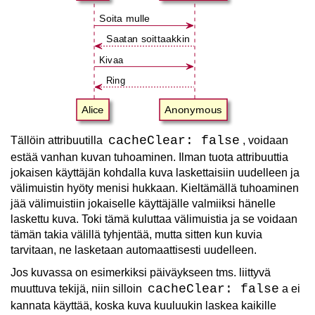
Soita mulle
Saatan soittaakkin
Kivaa
Ring
Alice
Anonymous
cacheClear: false
Tällöin attribuutilla
, voidaan
estää vanhan kuvan tuhoaminen. Ilman tuota attribuuttia
jokaisen käyttäjän kohdalla kuva laskettaisiin uudelleen ja
välimuistin hyöty menisi hukkaan. Kieltämällä tuhoaminen
jää välimuistiin jokaiselle käyttäjälle valmiiksi hänelle
laskettu kuva. Toki tämä kuluttaa välimuistia ja se voidaan
tämän takia välillä tyhjentää, mutta sitten kun kuvia
tarvitaan, ne lasketaan automaattisesti uudelleen.
Jos kuvassa on esimerkiksi päiväykseen tms. liittyvä
cacheClear: false
muuttuva tekijä, niin silloin
a ei
kannata käyttää, koska kuva kuuluukin laskea kaikille