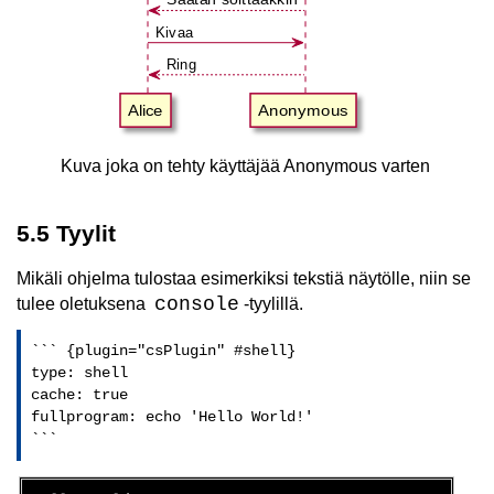
Saatan soittaakkin
Kivaa
Ring
Alice
Anonymous
Kuva joka on tehty käyttäjää Anonymous varten
5.5 Tyylit
Mikäli ohjelma tulostaa esimerkiksi tekstiä näytölle, niin se
console
tulee oletuksena
-tyylillä.
``` {plugin="csPlugin" #shell}

type: shell

cache: true

fullprogram: echo 'Hello World!'

```