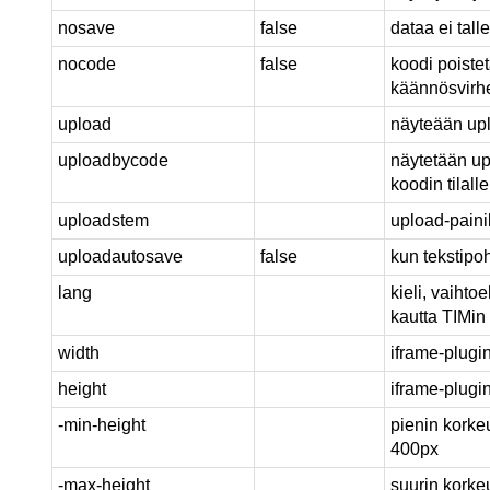
nosave
false
dataa ei talle
nocode
false
koodi poistet
käännösvirhe
upload
näyteään up
uploadbycode
näytetään up
koodin tilall
uploadstem
upload-paini
uploadautosave
false
kun tekstipoh
lang
kieli, vaihto
kautta TIMin 
width
iframe-plugi
height
iframe-plugi
-min-height
pienin korke
400px
-max-height
suurin korkeu