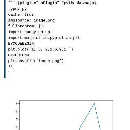
``` {plugin="csPlugin" #pythonkuvaaja}

type: py

cache: true

imgsource: image.png

fullprogram: |!!

import numpy as np

import matplotlib.pyplot as plt

BYCODEBEGIN

plt.plot([1, 3, 2,1,6,9,1 ])

BYCODEEND

plt.savefig('image.png')

!!

```