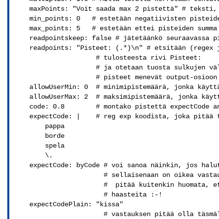
    maxPoints: "Voit saada max 2 pistettä" # teksti, 
    min_points: 0   # estetään negatiivisten pisteide
    max_points: 5   # estetään ettei pisteiden summa 
    readpointskeep: false # jätetäänkö seuraavassa pi
    readpoints: "Pisteet: (.*)\n" # etsitään (regex j
                     # tulosteesta rivi Pisteet:

                     # ja otetaan tuosta sulkujen väl
                     # pisteet menevät output-osioon

    allowUserMin: 0  # minimipistemäärä, jonka käyttä
    allowUserMax: 2  # maksimipistemäärä, jonka käytt
    code: 0.8        # montako pistettä expectCode an
    expectCode: |    # reg exp koodista, joka pitää t
        pappa 

        borde 

        spela 

        \.

    expectCode: byCode # voi sanoa näinkin, jos halut
                       # sellaisenaan on oikea vastau
                       #  pitää kuitenkin huomata, et
                       # haasteita :-!

    expectCodePlain: "kissa"

                       # vastauksen pitää olla täsmäl