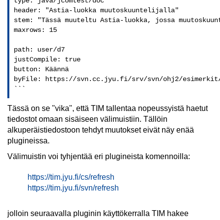
type: java/jcomtest/doc

header: "Astia-luokka muutoskuuntelijalla"

stem: "Tässä muuteltu Astia-luokka, jossa muutoskuun
maxrows: 15

path: user/d7

justCompile: true

button: Käännä

byFile: https://svn.cc.jyu.fi/srv/svn/ohj2/esimerkit/
```
Tässä on se "vika", että TIM tallentaa nopeussyistä haetut
tiedostot omaan sisäiseen välimuistiin. Tällöin
alkuperäistiedostoon tehdyt muutokset eivät näy enää
plugineissa.
Välimuistin voi tyhjentää eri plugineista komennoilla:
https://tim.jyu.fi/cs/refresh
https://tim.jyu.fi/svn/refresh
jolloin seuraavalla pluginin käyttökerralla TIM hakee