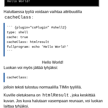
Haluttaessa tyyliä voidaan vaihtaa attribuutilla
cacheClass
:
``` {plugin="csPlugin" #shell2}

type: shell

cache: true

cacheClass: htmlresult

fullprogram: echo 'Hello World!'

```
Hello World!
Luokan voi myös jättää tyhjäksi:
cacheClass:
jolloin teksti tulostuu normaalilla TIMin tyylillä.
htmlResult
Kuville oletuksena on
, joka keskittää
kuvan. Jos kuva halutaan vasempaan reunaan, voi luokan
laittaa tyhjäksi.