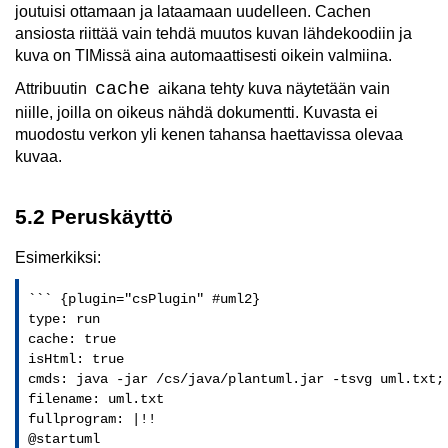
joutuisi ottamaan ja lataamaan uudelleen. Cachen
ansiosta riittää vain tehdä muutos kuvan lähdekoodiin ja
kuva on TIMissä aina automaattisesti oikein valmiina.
cache
Attribuutin
aikana tehty kuva näytetään vain
niille, joilla on oikeus nähdä dokumentti. Kuvasta ei
muodostu verkon yli kenen tahansa haettavissa olevaa
kuvaa.
5.2 Peruskäyttö
Esimerkiksi:
``` {plugin="csPlugin" #uml2}

type: run

cache: true 

isHtml: true

cmds: java -jar /cs/java/plantuml.jar -tsvg uml.txt; 
filename: uml.txt

fullprogram: |!!

@startuml
