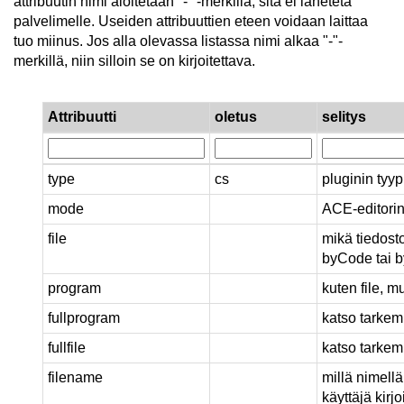
attribuutin nimi aloitetaan "-" -merkillä, sitä ei lähetetä
palvelimelle. Useiden attribuuttien eteen voidaan laittaa
tuo miinus. Jos alla olevassa listassa nimi alkaa "-"-
merkillä, niin silloin se on kirjoitettava.
Attribuutti
oletus
selitys
type
cs
pluginin tyyp
mode
ACE-editorin
file
mikä tiedost
byCode tai by
program
kuten file, m
fullprogram
katso tarkem
fullfile
katso tarkem
filename
millä nimellä
käyttäjä kirj