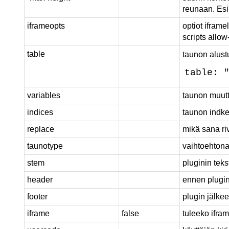
reunaan. Esi
iframeopts
optiot ifram
scripts allo
table
taunon alust
table: 
variables
taunon muutt
indices
taunon indkes
replace
mikä sana riv
taunotype
vaihtoehtona 
stem
pluginin teks
header
ennen plugini
footer
plugin jälkee
iframe
false
tuleeko ifra