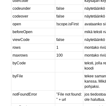
usercode
käyttäjän kirj
codeunder
false
näytetäänkö 
codeover
false
näytetäänkö 
open
!scope.isFirst
avataanko si
beforeOpen
mikä teksti 
viewCode
false
näytetäänkö 
rows
1
montako rivi
maxrows
100
montako rivi
byCode
teksti, jolla
koodi
byFile
tekee saman 
kanssa. Mikä
pohjaksi.
notFoundError
"File not found:
jos tiedostoa
" + url
ole haluttua.