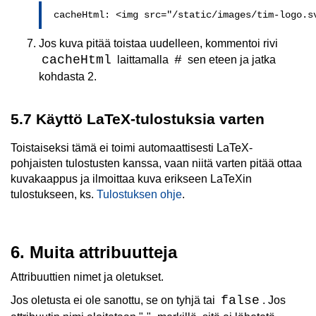
 cacheHtml: <img src="/static/images/tim-logo.s
Jos kuva pitää toistaa uudelleen, kommentoi rivi
cacheHtml
#
laittamalla
sen eteen ja jatka
kohdasta 2.
5.7 Käyttö LaTeX-tulostuksia varten
Toistaiseksi tämä ei toimi automaattisesti LaTeX-
pohjaisten tulostusten kanssa, vaan niitä varten pitää ottaa
kuvakaappus ja ilmoittaa kuva erikseen LaTeXin
tulostukseen, ks.
Tulostuksen ohje
.
6. Muita attribuutteja
Attribuuttien nimet ja oletukset.
false
Jos oletusta ei ole sanottu, se on tyhjä tai
. Jos