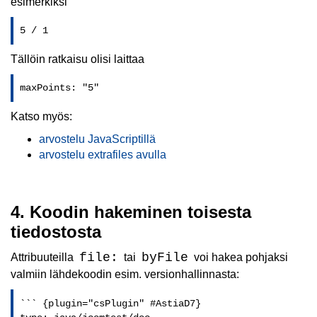
esimerkiksi
5 / 1
Tällöin ratkaisu olisi laittaa
maxPoints: "5"
Katso myös:
arvostelu JavaScriptillä
arvostelu extrafiles avulla
4. Koodin hakeminen toisesta
tiedostosta
file:
byFile
Attribuuteilla
tai
voi hakea pohjaksi
valmiin lähdekoodin esim. versionhallinnasta:
``` {plugin="csPlugin" #AstiaD7}
