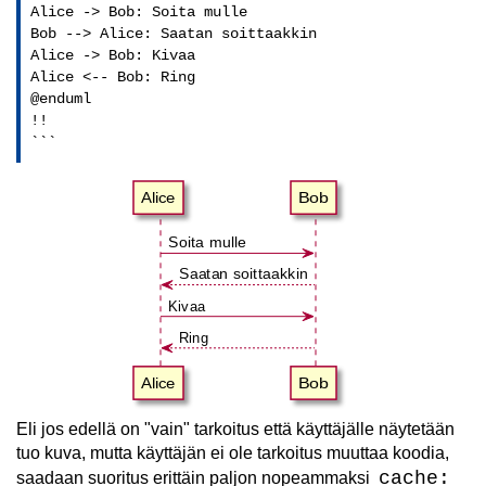
Alice -> Bob: Soita mulle

Bob --> Alice: Saatan soittaakkin

Alice -> Bob: Kivaa

Alice <-- Bob: Ring

@enduml

!!

```
Alice
Bob
Soita mulle
Saatan soittaakkin
Kivaa
Ring
Alice
Bob
Eli jos edellä on "vain" tarkoitus että käyttäjälle näytetään
tuo kuva, mutta käyttäjän ei ole tarkoitus muuttaa koodia,
cache:
saadaan suoritus erittäin paljon nopeammaksi