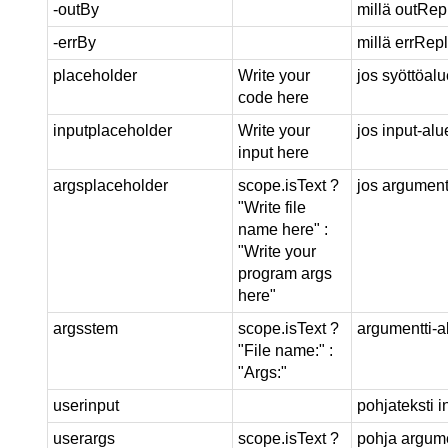
-outBy
millä outRep
-errBy
millä errRep
placeholder
Write your
jos syöttöalu
code here
inputplaceholder
Write your
jos input-alu
input here
argsplaceholder
scope.isText ?
jos argumentt
"Write file
name here" :
"Write your
program args
here"
argsstem
scope.isText ?
argumentti-a
"File name:" :
"Args:"
userinput
pohjateksti 
userargs
scope.isText ?
pohja argum