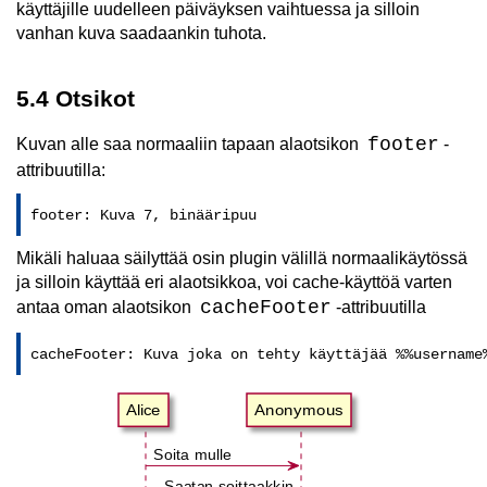
käyttäjille uudelleen päiväyksen vaihtuessa ja silloin
vanhan kuva saadaankin tuhota.
5.4 Otsikot
footer
Kuvan alle saa normaaliin tapaan alaotsikon
-
attribuutilla:
footer: Kuva 7, binääripuu
Mikäli haluaa säilyttää osin plugin välillä normaalikäytössä
ja silloin käyttää eri alaotsikkoa, voi cache-käyttöä varten
cacheFooter
antaa oman alaotsikon
-attribuutilla
cacheFooter: Kuva joka on tehty käyttäjää %%username
Alice
Anonymous
Soita mulle