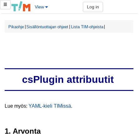
View
Log in
|
|
|
Pikaohje
Sisällöntuottajan ohjeet
Lista TIM-ohjeista
csPlugin attribuutit
Lue myös:
YAML-kieli TIMissä
.
1. Arvonta