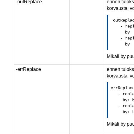
-outReplace
ennen tulokse
korvausta, vo
 outReplac
    - repl
      by: 
    - repl
      by:
Mikäli by pu
-errReplace
ennen tuloks
korvausta, vo
errReplace
   - repla
     by: K
   - repla
     by: 
Mikäli by pu