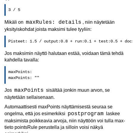
3 / 5
maxRules: details
Mikäli on
, niin näytetään
yksityiskohdat joista maksimi tulee tyyliin:
Pisteet: 1.5 / output:0.8 + run:0.1 + test:0.5 + doc
Jos maksimin näyttö halutaan estää, voidaan tämä tehdä
kahdella tavalla:
maxPoints: 

maxPoints: ""
maxPoints
Jos
sisältää jonkin muun arvon, se
näytetään sellaisenaan.
Automaattisesti maxPoints näyttämisestä seuraa se
postprogram
ongelma, että jos esimerkiksi
laskee
maksimista poikkeavia arvoja, niin näyttöön voi tulla max-
tieto pointsRule perustella ja silloin voisi näkyä