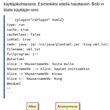
Bob
käyttäjäkohtaisesti. Esimerkiksi edellä haluttaisiin
in
tilalle käyttäjän nimi:
``` {plugin="csPlugin" #uml2}

type: run

cache: true 

cacheClear: false

isHtml: true

cmds: java -jar /cs/java/plantuml.jar -tsvg uml.txt; 
filename: uml.txt

fullprogram: |!!

@startuml

Alice -> %%username%%: Soita mulle

%%username%% --> Alice: Saatan soittaakkin

Alice -> %%username%%: Kivaa

Alice <-- %%username%%: Ring

@enduml

!!

```
Alice
Anonymous