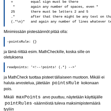
  =         equal sign must be there

   *        again any number of spaces, even *

  25        there must be letters 2 and 5

  .*        after that there might be any text on tha
Minimissään pistesäännöt pitää olla:
-pointsRule: {} 
ja tämä riittää esim. MathCheckille, koska sille on
oletuksena
readpoints: '<!--!points! (.*) -->'
ja MathCheck tuottaa pisteet tällaiseen muotoon. Mikäli ei
pointsRule
haluta arvostelua, jätetään
kokonaan
pois.
maxPoints
Mikäli
arvo puuttuu, näytetään käyttäjälle
pointRules
-säännöistä tuleva maksimipistemäärä
tyyliin