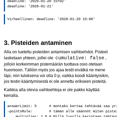
deadline: '2026-01-20 15+02'

deadline: '2026-01-21'
Virheellinen: deadline: '2026-01-20 15:00'
3. Pisteiden antaminen
Alla on lueteltu pisteiden antamisen vaihtoehdot. Pisteet
cumulative: false
lasketaan yhteen, jollei ole
,
jolloin korkeimman pistemäärän tuottava osio otetaan
huomioon. Tällöin myös jos ajaa testit eivätkä ne mene
läpi, niin tuloksena voi olla 0 p, vaikka koodi kääntyisikin,
jos testin kääntymisestä ei ole annettu erikseen pisteitä.
Kaikkia alla olevia vaihtoehtoja ei ole pakko käyttää
kerralla.
answerLimit: 5      # montako kertaa tehtävää saa yri
-pointsRule:        # tämän alle säännöt miten pistei
    multiplier: 1.0 # Millä luvulla kerrotaan tehtävä