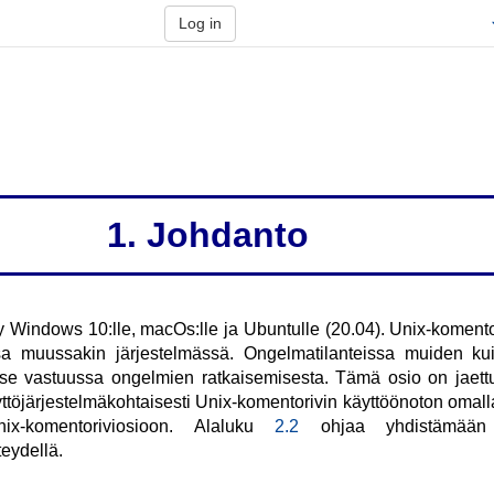
Log in
1. Johdanto
ty Windows 10:lle, macOs:lle ja Ubuntulle (20.04). Unix-komento
a muussakin järjestelmässä. Ongelmatilanteissa muiden kuin
 itse vastuussa ongelmien ratkaisemisesta. Tämä osio on jaett
ttöjärjestelmäkohtaisesti Unix-komentorivin käyttöönoton omal
nix-komentoriviosioon. Alaluku
2.2
ohjaa yhdistämään y
eydellä.