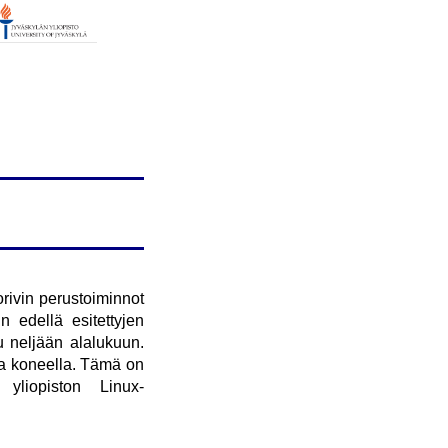
rivin perustoiminnot
 edellä esitettyjen
u neljään alalukuun.
la koneella. Tämä on
liopiston Linux-