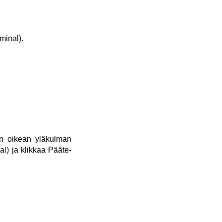
minal).
vin oikean yläkulman
al) ja klikkaa Pääte-