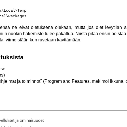
\Local\Temp

cal\Packages
eensä ne eivät oletuksena olekaan, mutta jos olet levytilan 
niin nuokin hakemisto tulee pakattua. Niistä pitää ensin poista
ai viimeistään kun ruvetaan käyttämään.
etuksista
set.
ps)
Ohjelmat ja toiminnot" (Program and Features, makimoi ikkuna, 