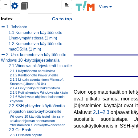
Open
Open
View
Document
Document
settings
index
Index
Go to top
1. Johdanto
1.1 Komentorivin käyttöönotto
Linux-ympäristössä (1 min)
1.2 Komentorivin käyttöönotto
macOS:llä (1 min)
2. Unix-komentorivin käyttöönotto
Windows 10 -käyttöjärjestelmällä
2.1 Windows-alijärjestelmä Linuxille
2.1.1 Käyttöönotto asetuksista
2.1.2 Käyttöönotto PowerShellillä
2.1.3 Linuxin asentaminen Microsoft
Storesta (Ubuntu 20.04)
2.1.4 Levyt näkyvät hakemistoina
Osion oppimateriaalit on teh
2.1.5 Kotihakemisto Windowsista käsin
2.1.6 Windowsin ohjelmat helpommin
ovat pitkälti samoja moness
käyttöön
järjestelmien käyttäjät ovat
2.2 SSH-yhteyden käyttöönotto
yliopiston suorakäyttökoneille
Alaluvut
2.1–2.3
ohjaavat käy
Windows 10 käyttöjärjestelmän ssh-
suositeltu suoritustapa U
asiakasohjelman asentaminen.
Yhdistäminen suorakäyttökoneeseen
suorakäyttökoneisiin SSH-yht
2.3 Git Bash
2.3.1 Erilainen hopute