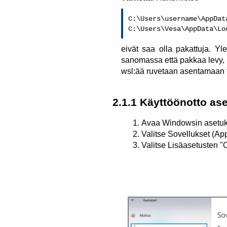
C:\Users\username\AppData
C:\Users\Vesa\AppData\Lo
eivät saa olla pakattuja. Yl
sanomassa että pakkaa levy, 
wsl:ää ruvetaan asentamaan t
2.1.1 Käyttöönotto as
Avaa Windowsin asetuk
Valitse Sovellukset (Ap
Valitse Lisäasetusten "