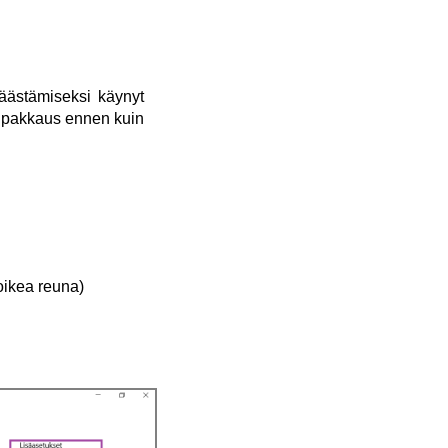
säästämiseksi käynyt
a pakkaus ennen kuin
oikea reuna)