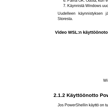
Paina OK. Odota, kun W
Käynnistä Windows uud
Uudelleen käynnistyksen jä
Storesta.
Video WSL:n käyttöönoto
Wi
2.1.2 Käyttöönotto Pow
Jos PowerShellin käyttö on tu