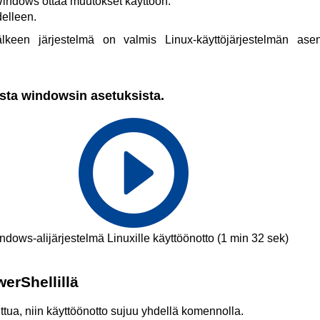
indows ottaa muutokset käyttöön.
elleen.
lkeen järjestelmä on valmis Linux-käyttöjärjestelmän ase
sta windowsin asetuksista.
ndows-alijärjestelmä Linuxille käyttöönotto (1 min 32 sek)
erShellillä
ttua, niin käyttöönotto sujuu yhdellä komennolla.