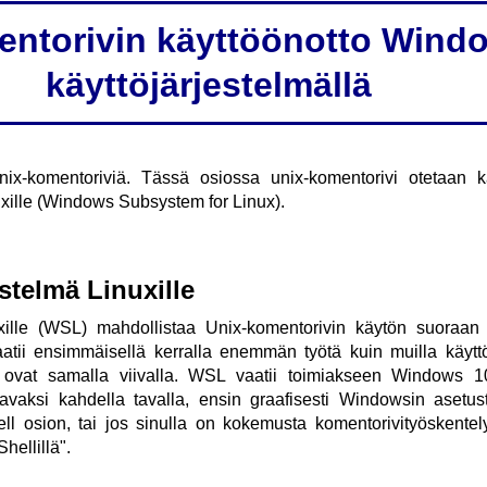
entorivin käyttöönotto Windo
käyttöjärjestelmällä
x-komentoriviä. Tässä osiossa unix-komentorivi otetaan k
xille (Windows Subsystem for Linux).
stelmä Linuxille
uxille (WSL) mahdollistaa Unix-komentorivin käytön suoraan
atii ensimmäisellä kerralla enemmän työtä kuin muilla käyttöj
 ovat samalla viivalla. WSL vaatii toimiakseen Windows 10-
avaksi kahdella tavalla, ensin graafisesti Windowsin asetus
ll osion, tai jos sinulla on kokemusta komentorivityöskentelyst
hellillä".