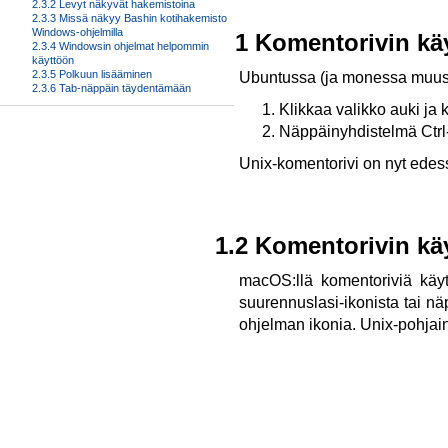
2.3.2 Levyt näkyvät hakemistoina
2.3.3 Missä näkyy Bashin kotihakemisto
Windows-ohjelmilla
1.1 Komentorivin kä
2.3.4 Windowsin ohjelmat helpommin
käyttöön
2.3.5 Polkuun lisääminen
Ubuntussa (ja monessa muussa
2.3.6 Tab-näppäin täydentämään
Klikkaa valikko auki ja k
Näppäinyhdistelmä Ctrl-
Unix-komentorivi on nyt edess
1.2 Komentorivin kä
macOS:llä komentoriviä käyt
suurennuslasi-ikonista tai näp
ohjelman ikonia. Unix-pohjain